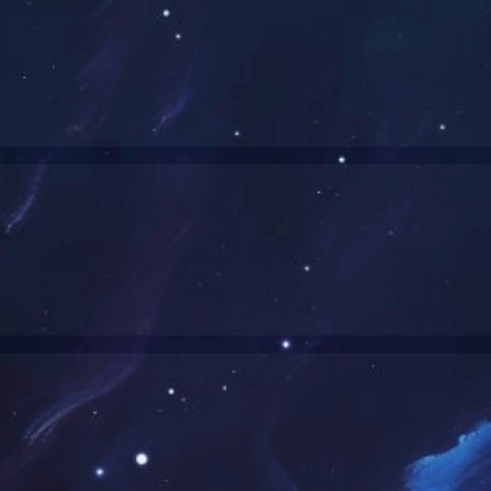
高铁配件
>> 调节螺母