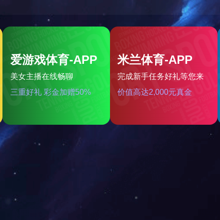
上一个：底阀
下一个：瑞盖
返