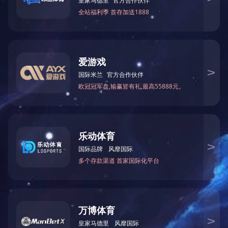
行业动态
仓库
完美平台-完美(中国)一站式服务平台 成立于2005年3月，座落于沪宁...
完美平台-完美(中国)一站式服务平台 成立于2005年3月，座落于沪宁...
完美平台-完美(中国)一站式服务平台 成立于2005年3月，座落于沪宁...
完美平台-完美(中国)一站式
服务平台
完美平台-完美(中国)一站式服务平
台
地 址：江苏省无锡市堰桥街道
西漳工业园西漳路66号
电 话：0510-83501790
传 真：0510-83501672
联系人：陈先生