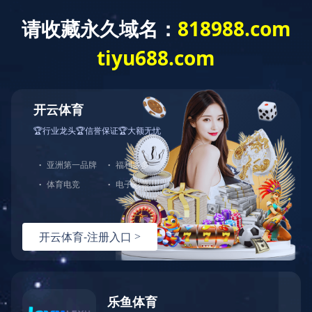
欢迎来到完美平台-完美(中国)一站式服务平台 官网
完美平台-完美(中
Wuxi Huiling Machinery Co.
网站首页
公司简介
产品中心
荣誉证书