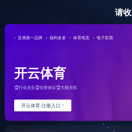
欢迎来到完美平台-完美(中国)一站式服务平台 官网
完美平台-完美
Wuxi Huiling Machine
网站首页
公司简介
产品中心
荣誉