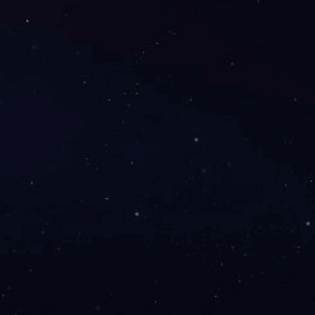
美(中国)一
台