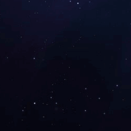
手 机：18051933979
E-mail：info@yufile.com
wx-hljx@163.com
关于我们
产品系列
公司简介
高铁配件
完
荣誉证书
汽车配件
台
真
生产车间
船舶配件
其
钎焊板式换热器配件